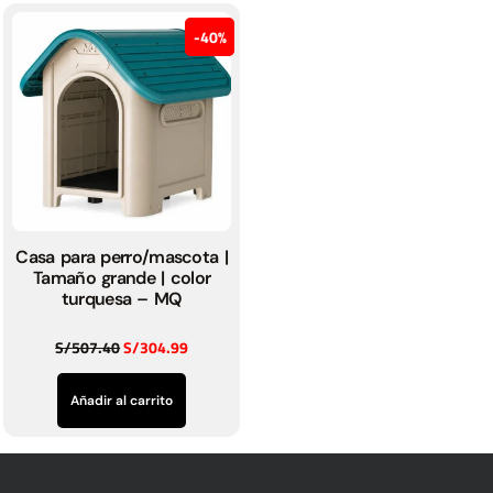
40%
Casa para perro/mascota |
Tamaño grande | color
turquesa – MQ
S/
507.40
S/
304.99
Añadir al carrito