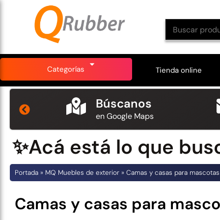
Categorías
Tienda online
s
Búscanos
en Google Maps
✨Acá está lo que bus
Portada
»
MQ Muebles de exterior
»
Camas y casas para mascota
Camas y casas para masc