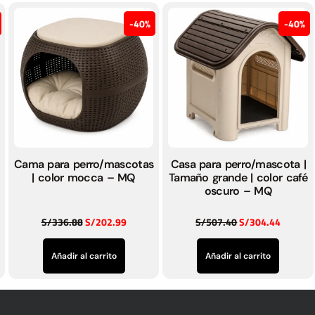
40%
40%
Cama para perro/mascotas
Casa para perro/mascota |
| color mocca – MQ
Tamaño grande | color café
oscuro – MQ
S/
336.88
S/
202.99
S/
507.40
S/
304.44
Añadir al carrito
Añadir al carrito