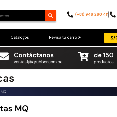
(+51) 946 260 411
S/
Catálogos
Revisa tu carro ⮞
Contáctanos
de 150
ventas1@qrubber.com.pe
productos
cas
s MQ
otas MQ