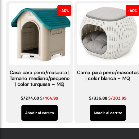
40%
40%
Casa para perro/mascota |
Cama para perro/mascotas
Tamaño mediano/pequeño
| color blanca – MQ
| color turquesa – MQ
S/
274.60
S/
164.99
S/
336.88
S/
202.99
Añadir al carrito
Añadir al carrito