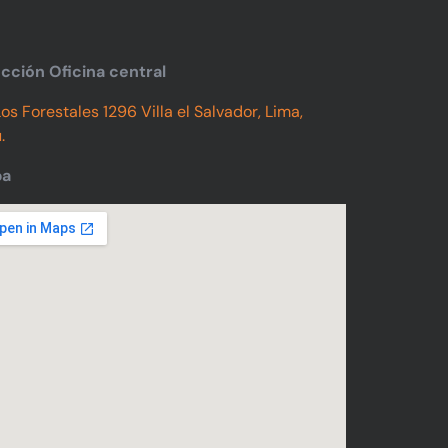
ección Oficina central
Los Forestales 1296 Villa el Salvador, Lima,
.
pa