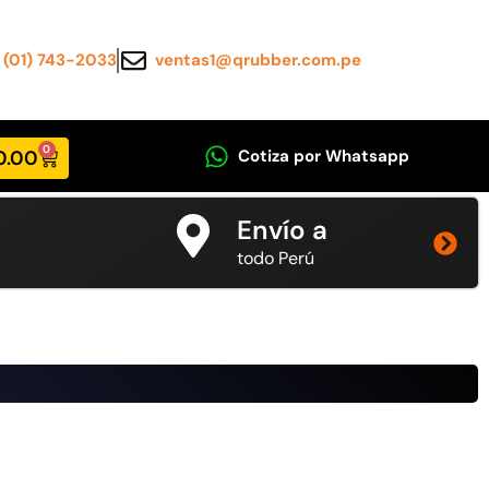
(01) 743-2033
ventas1@qrubber.com.pe
0
0.00
Cotiza por Whatsapp
Envío a
todo Perú