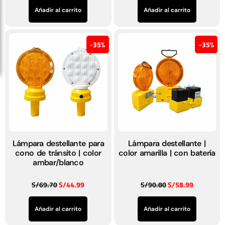
Añadir al carrito
Añadir al carrito
35%
35%
Lámpara destellante para
Lámpara destellante |
cono de tránsito | color
color amarilla | con batería
ambar/blanco
S/
69.70
S/
44.99
S/
90.80
S/
58.99
Añadir al carrito
Añadir al carrito