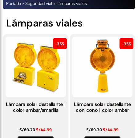
Portada
»
Seguridad vial
»
Lámparas viales
Lámparas viales
35%
35%
Lámpara solar destellante |
Lámpara solar destellante
color ambar/amarilla
con cono | color ambar
S/
69.70
S/
44.99
S/
69.70
S/
44.99