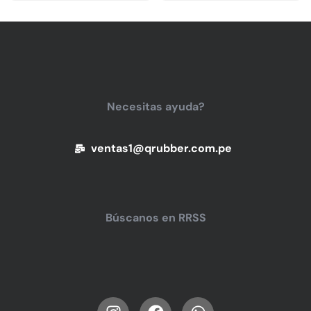
Necesitas ayuda?
ventas1@qrubber.com.pe
Búscanos en RRSS