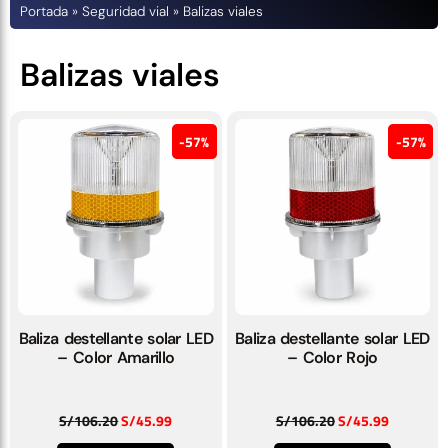
Portada
»
Seguridad vial
»
Balizas viales
Balizas viales
57%
57%
Baliza destellante solar LED
Baliza destellante solar LED
– Color Amarillo
– Color Rojo
S/
106.20
S/
45.99
S/
106.20
S/
45.99