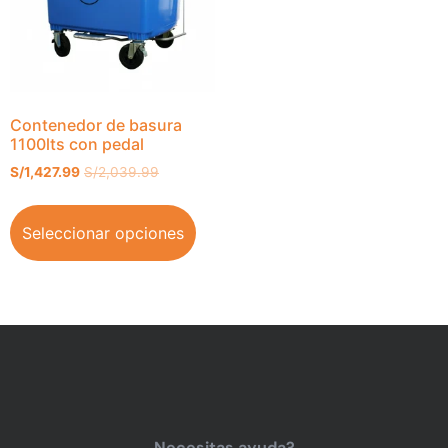
Contenedor de basura
1100lts con pedal
S/
1,427.99
S/
2,039.99
Seleccionar opciones
Necesitas ayuda?