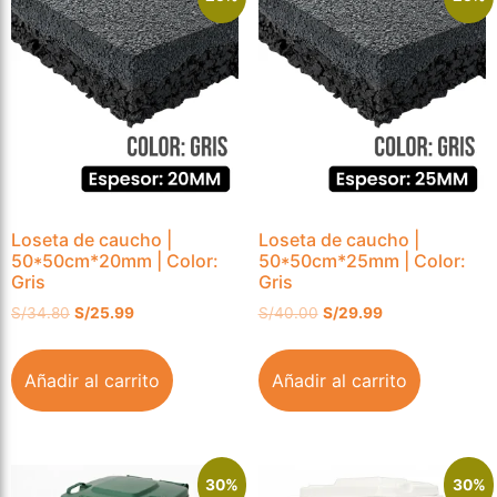
Loseta de caucho |
Loseta de caucho |
50*50cm*20mm | Color:
50*50cm*25mm | Color:
Gris
Gris
S/
34.80
S/
25.99
S/
40.00
S/
29.99
Añadir al carrito
Añadir al carrito
30%
30%