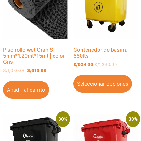
Piso rollo wet Gran S |
Contenedor de basura
5mm*1.20mt*15mt | color
660lts
Gris
S/
934.99
S/
1,340.99
S/
1,030.00
S/
616.99
Seleccionar opciones
Añadir al carrito
30%
30%