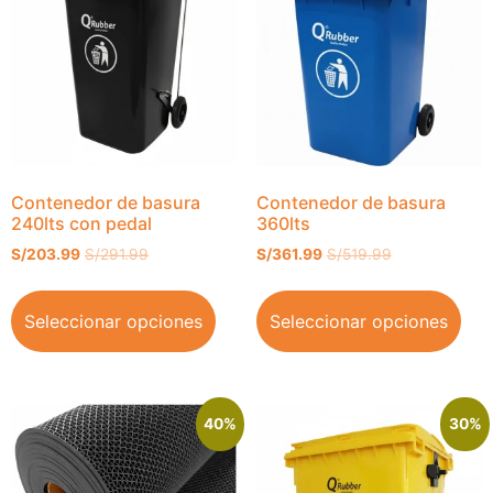
Contenedor de basura
Contenedor de basura
240lts con pedal
360lts
S/
203.99
S/
291.99
S/
361.99
S/
519.99
Seleccionar opciones
Seleccionar opciones
40%
30%