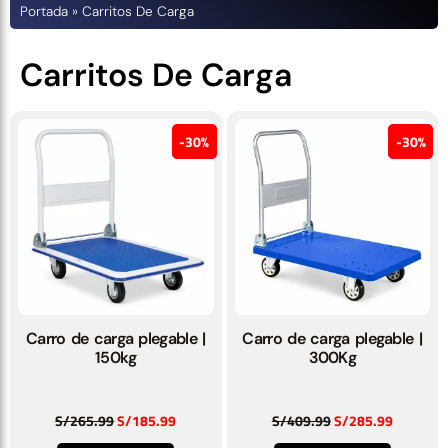
Portada
»
Carritos De Carga
Carritos De Carga
30%
30%
Carro de carga plegable |
Carro de carga plegable |
150kg
300Kg
S/
265.99
S/
185.99
S/
409.99
S/
285.99