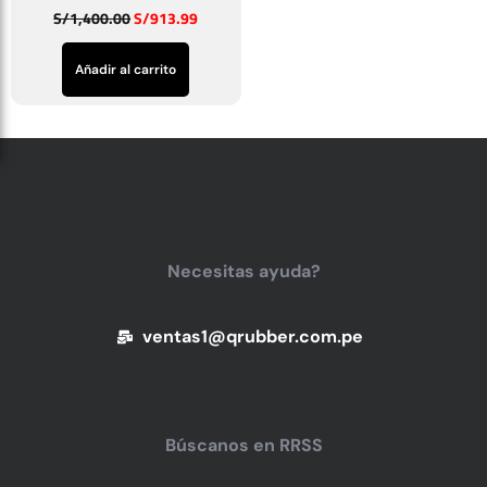
S/
1,400.00
S/
913.99
Añadir al carrito
Necesitas ayuda?
ventas1@qrubber.com.pe
Búscanos en RRSS