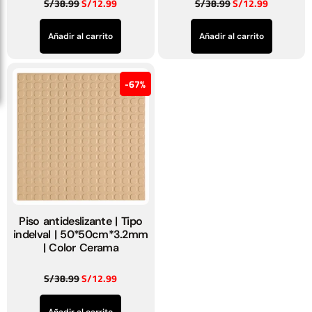
S/
38.99
S/
12.99
S/
38.99
S/
12.99
Añadir al carrito
Añadir al carrito
67%
Piso antideslizante | Tipo
indelval | 50*50cm*3.2mm
| Color Cerama
S/
38.99
S/
12.99
Añadir al carrito