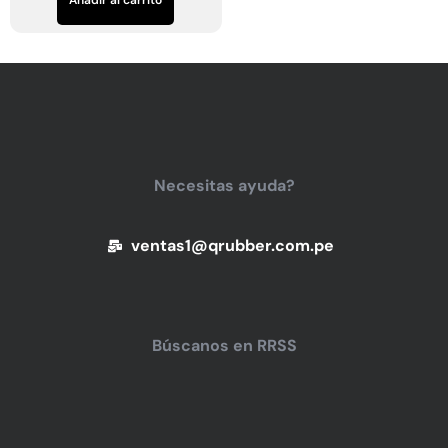
Necesitas ayuda?
ventas1@qrubber.com.pe
Búscanos en RRSS