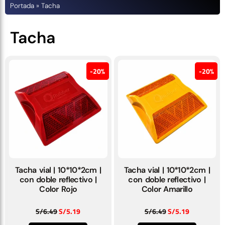
Portada
»
Tacha
Tacha
20%
20%
Tacha vial | 10*10*2cm |
Tacha vial | 10*10*2cm |
con doble reflectivo |
con doble reflectivo |
Color Rojo
Color Amarillo
S/
6.49
S/
5.19
S/
6.49
S/
5.19