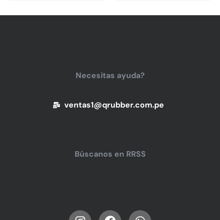
Necesitas ayuda?
ventas1@qrubber.com.pe
Búscanos en RRSS