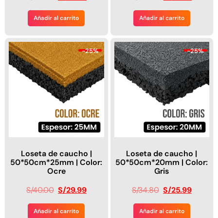
Añadir al carrito
Añadir al carrito
-25%
-25%
Loseta de caucho |
Loseta de caucho |
50*50cm*25mm | Color:
50*50cm*20mm | Color:
Ocre
Gris
S/
40.00
S/
29.99
S/
34.80
S/
25.99
Añadir al carrito
Añadir al carrito