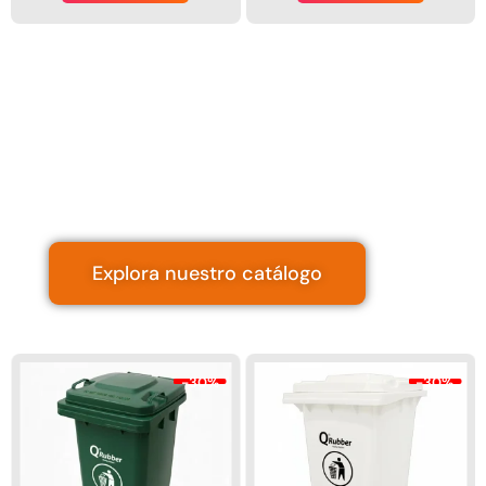
⚡ Zona de
ofertas
Descuentos
increíbles.
Explora nuestro catálogo
-30%
-30%