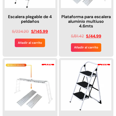
Escalera plegable de 4
Plataforma para escalera
peldaños
aluminio multiuso
4.6mts
S/
224.20
S/
145.99
S/
81.42
S/
44.99
Añadir al carrito
Añadir al carrito
-44%
-35%