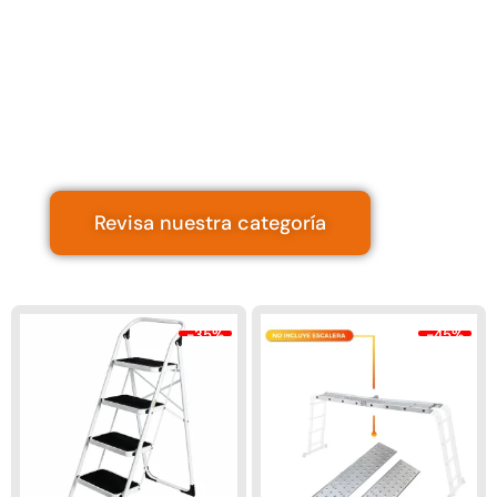
🪜 Escaleras |
variedades
Descubre |
tu escalera ideal
Revisa nuestra categoría
-35%
-45%