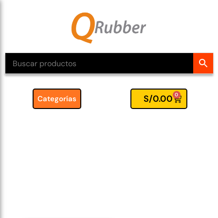
0
S/
0.00
Categorías
🛋️ Apilador
Manual
Carga de hasta |
1000kg