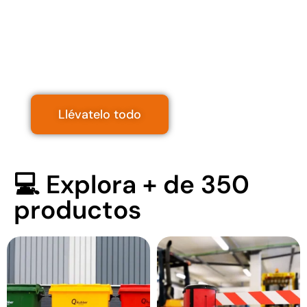
🤯
🔥 Revisa todos nuestros
descuentos
Llévatelo todo
💻 Explora + de 350
productos