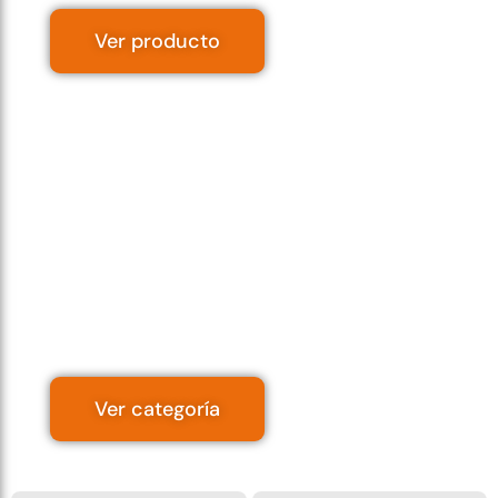
Ver producto
📦 Carros y
otros
Carga y levante |
Todo en
logística
Ver categoría