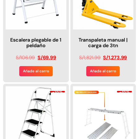
Escalera plegable de 1
Transpaleta manual |
peldaño
carga de 3tn
S/
106.99
S/
69.99
S/
1,821.99
S/
1,273.99
Añade al carro
Añade al carro
-35%
-45%