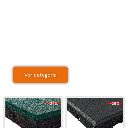
🔶 Loseta de
caucho
Exterior y jardín |
Variedad en
espesores
Ver categoría
-25%
-25%