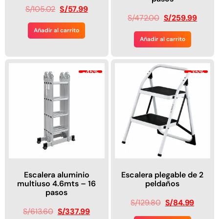
S/
105.02
S/
57.99
S/
472.00
S/
259.99
Añadir al carrito
Añadir al carrito
-45%
-35%
Escalera aluminio
Escalera plegable de 2
multiuso 4.6mts – 16
peldaños
pasos
S/
129.80
S/
84.99
S/
613.60
S/
337.99