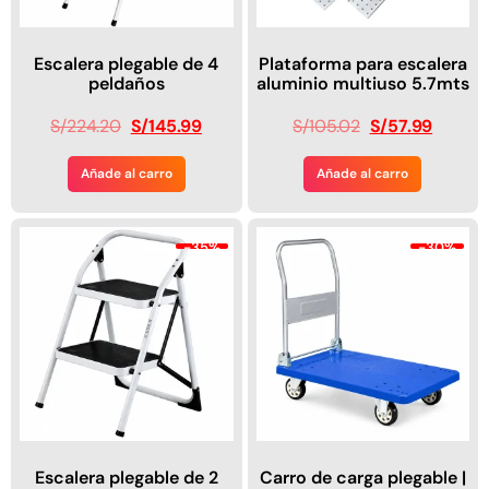
Escalera plegable de 4
Plataforma para escalera
peldaños
aluminio multiuso 5.7mts
S/
224.20
S/
145.99
S/
105.02
S/
57.99
Añade al carro
Añade al carro
-35%
-30%
Escalera plegable de 2
Carro de carga plegable |