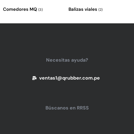
Comedores MQ
Balizas viales
(3)
(2)
Necesitas ayuda?
ventas1@qrubber.com.pe
Búscanos en RRSS