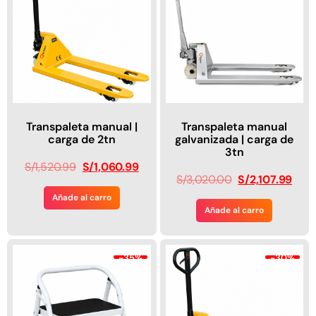
Transpaleta manual |
Transpaleta manual
carga de 2tn
galvanizada | carga de
3tn
S/
1,520.99
S/
1,060.99
S/
3,020.00
S/
2,107.99
Añade al carro
Añade al carro
-35%
-30%