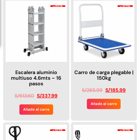
-45%
-30%
Escalera aluminio
Carro de carga plegable |
multiuso 4.6mts – 16
150kg
pasos
S/
265.99
S/
185.99
S/
613.60
S/
337.99
Añade al carro
Añade al carro
-30%
-30%