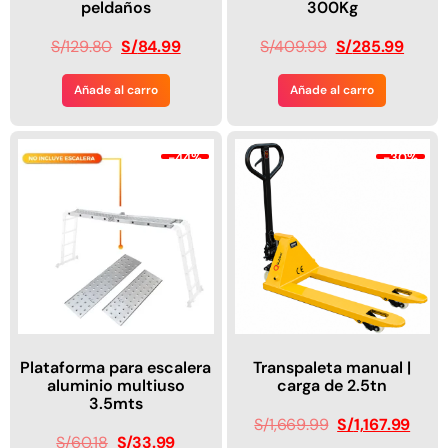
peldaños
300Kg
S/
129.80
S/
84.99
S/
409.99
S/
285.99
Añade al carro
Añade al carro
-44%
-30%
Plataforma para escalera
Transpaleta manual |
aluminio multiuso
carga de 2.5tn
3.5mts
S/
1,669.99
S/
1,167.99
S/
60.18
S/
33.99