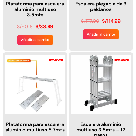
Plataforma para escalera
Escalera plegable de 3
aluminio multiuso
peldaños
3.5mts
S/
177.00
S/
114.99
S/
60.18
S/
33.99
Añadir al carrito
Añadir al carrito
-45%
-45%
Plataforma para escalera
Escalera aluminio
aluminio multiuso 5.7mts
multiuso 3.5mts – 12
pasos