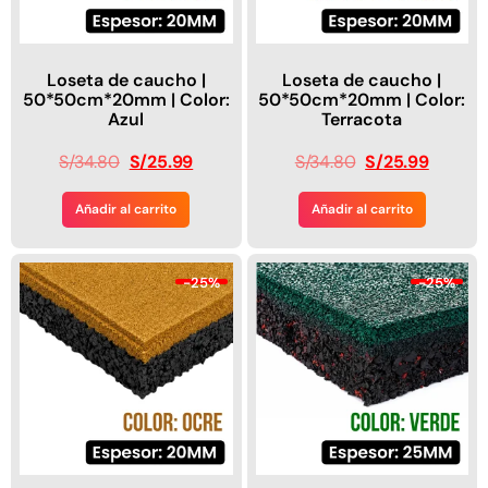
Loseta de caucho |
Loseta de caucho |
50*50cm*20mm | Color:
50*50cm*20mm | Color:
Azul
Terracota
S/
34.80
S/
25.99
S/
34.80
S/
25.99
Añadir al carrito
Añadir al carrito
-25%
-25%