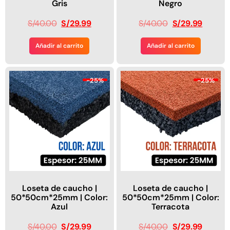
Gris
Negro
S/
40.00
S/
29.99
S/
40.00
S/
29.99
Añadir al carrito
Añadir al carrito
-25%
-25%
Loseta de caucho |
Loseta de caucho |
50*50cm*25mm | Color:
50*50cm*25mm | Color:
Azul
Terracota
S/
40.00
S/
29.99
S/
40.00
S/
29.99