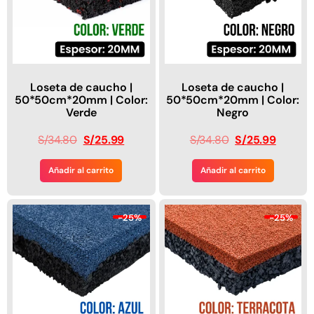
Loseta de caucho |
Loseta de caucho |
50*50cm*20mm | Color:
50*50cm*20mm | Color:
Verde
Negro
S/
34.80
S/
25.99
S/
34.80
S/
25.99
Añadir al carrito
Añadir al carrito
-25%
-25%