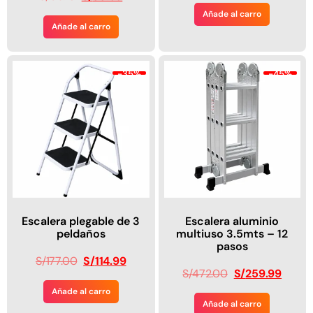
Añade al carro
Añade al carro
-35%
-45%
Escalera plegable de 3
Escalera aluminio
peldaños
multiuso 3.5mts – 12
pasos
S/
177.00
S/
114.99
S/
472.00
S/
259.99
Añade al carro
Añade al carro