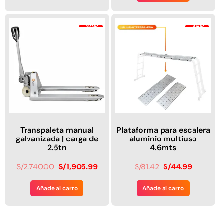
-30%
-45%
Transpaleta manual
Plataforma para escalera
galvanizada | carga de
aluminio multiuso
2.5tn
4.6mts
S/
2,740.00
S/
1,905.99
S/
81.42
S/
44.99
Añade al carro
Añade al carro