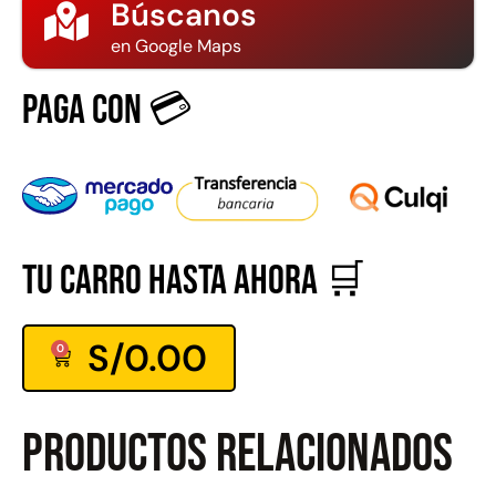
Búscanos
en Google Maps
Paga con 💳
Tu carro hasta ahora 🛒
S/
0.00
0
Productos relacionados