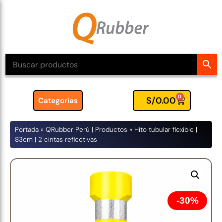
0
S/
0.00
Categorías
Portada
»
QRubber Perú | Productos
»
Hito tubular flexible |
83cm | 2 cintas reflectivas
30%