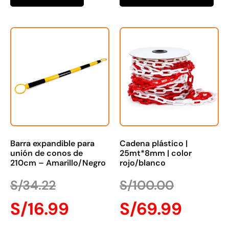
Barra expandible para
Cadena plástico |
unión de conos de
25mt*8mm | color
210cm – Amarillo/Negro
rojo/blanco
S/
34.22
S/
100.00
S/
16.99
S/
69.99