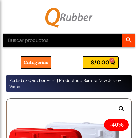
0
S/
0.00
Categorías
Portada
»
QRubber Perú | Productos
»
Barrera New Jersey
Wenco
40%