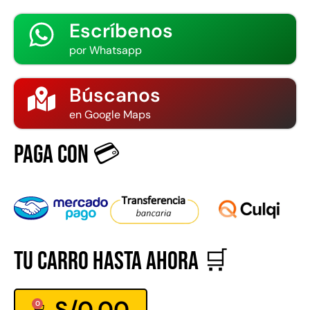
Escríbenos
por Whatsapp
Búscanos
en Google Maps
Paga con 💳
Tu carro hasta ahora 🛒
S/
0.00
0